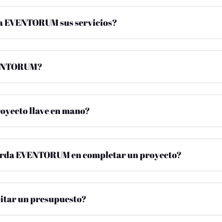
a EVENTORUM sus servicios?
VENTORUM?
royecto llave en mano?
arda EVENTORUM en completar un proyecto?
itar un presupuesto?