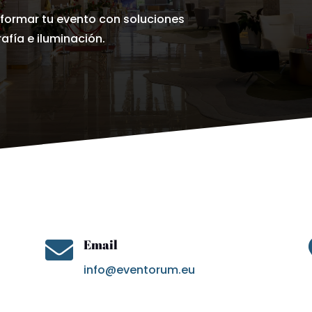
ormar tu evento con soluciones
afía e iluminación.

Email
info@eventorum.eu